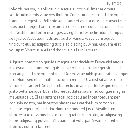
euismod
lobortis massa, id sollicitudin augue auctor vel. Integer ornare
sollicitudin turpis vitae vestibulum. Curabitur faucibus ullamcorper
lorem sed egestas. Pellentesque laoreet auctor eros, et consectetur
eros auctor eget. Lorem ipsum dolor sit amet, consectetur adipiscing
elit. Vestibulum tortor nisi, egestas eget molestie tincidunt, tempus
sed justo. Vestibulum ultricies auctor varius. Fusce consequat
tincidunt dui, ac adipiscing turpis adipiscing pulvinar. Aliquam erat
volutpat. Vivamus eleifend rhoncus nulla in laoreet.
Aliquam commodo gravida magna eget tincidunt. Fusce nisi augue,
malesuada in commodo quis, euismod quis orci. Integer vitae nisl
non augue ullamcorper blandit. Donec vitae nibh ipsum, vitae semper
orci. Nunc sed elit in nulla auctor imperdiet. Ut a nisl sit amet odio
accumsan laoreet. Sed pharetra lectus in arcu pellentesque et iaculis
justo pellentesque. Etiam laoreet sodales sapien, id congue magna
malesuada ut. Class aptent taciti sociosqu ad litora torquent per
conubia nostra, per inceptos himenaeos.Vestibulum tortor nisi,
egestas eget molestie tincidunt, tempus sed justo. Vestibulum
ultricies auctor varius. Fusce consequat tincidunt dui, ac adipiscing
turpis adipiscing pulvinar. Aliquam erat volutpat. Vivamus eleifend
rhoncus nulla in laoreet.