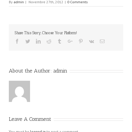
By
admin
|
Novembre 27th, 2012
|
0 Comments
Share This Story, Choose Your Platform!
Facebook
Twitter
Linkedin
Reddit
Tumblr
Google+
Pinterest
Vk
Email
About the Author:
admin
Leave A Comment
You must be
logged in
to post a comment.