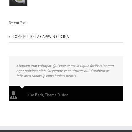
Recent Posts
COME PULIRE LA CAPPA IN CUCINA
Aliquam erat volutpat. Quisque at est id ligula facilisis laoreet
eget pulvinar nibh. Suspendisse at ultrices dui. Curabitur ac
felis arcu sadips ipsums fugiats nemis.
Luke Beck
,
Theme Fusion